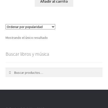
Contacto
Añadir al carrito
Tienda en línea
Catálogo de Productos
Mostrando el único resultado
Twitter
Facebook
Buscar libros y música
Youtube
Buscar
Buscar
por:
Mi cuenta