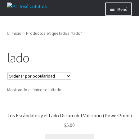
Ir
Ir
Menú
a
al
la
contenido
Donar
navegación
Inicio
Productos etiquetados “lado”
Blog
lado
Dibujos Diabólicos
Guerra Espiritual
Videos de Raíces Hebreas
Mostrando el único resultado
Ministerio Teshuvá
Los Escándalos y el Lado Oscuro del Vaticano (PowerPoint)
Biografía
$
5.00