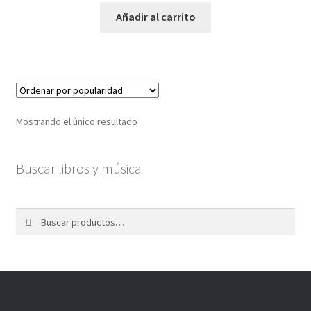
Contacto
Añadir al carrito
Tienda en línea
Catálogo de Productos
Twitter
Mostrando el único resultado
Facebook
Buscar libros y música
Youtube
Buscar
Buscar
Mi cuenta
por: