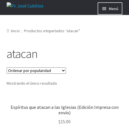
Ir
Ir
Menú
a
al
la
contenido
Donar
navegación
Inicio
Productos etiquetados “atacan”
Blog
atacan
Dibujos Diabólicos
Guerra Espiritual
Videos de Raíces Hebreas
Mostrando el único resultado
Ministerio Teshuvá
Espíritus que atacan a las Iglesias (Edición Impresa con
envío)
Biografía
$
15.00