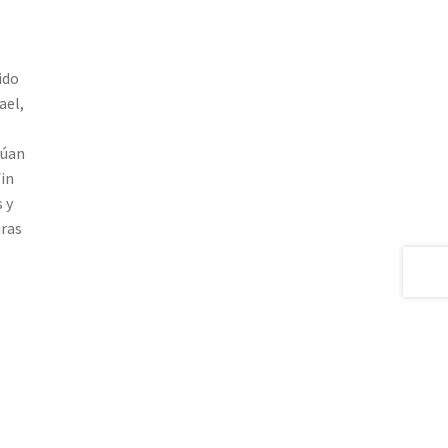
ido
ael,
túan
in
 y
uras