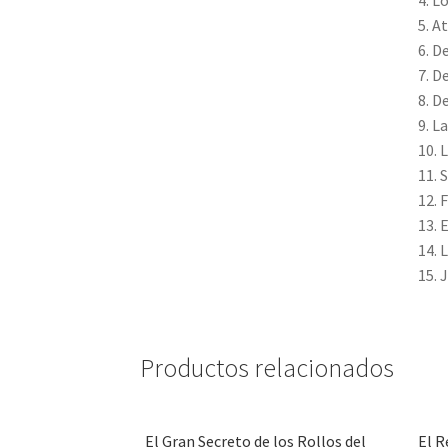
4. L
5. A
6. D
7. D
8. D
9. L
10. 
11. 
12. 
13. 
14. 
15. 
Productos relacionados
El Gran Secreto de los Rollos del
El R