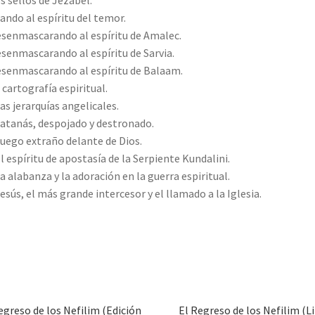
os sellos de Jezabel.
tando al espíritu del temor.
esenmascarando al espíritu de Amalec.
esenmascarando al espíritu de Sarvia.
esenmascarando al espíritu de Balaam.
a cartografía espiritual.
Las jerarquías angelicales.
Satanás, despojado y destronado.
Fuego extraño delante de Dios.
El espíritu de apostasía de la Serpiente Kundalini.
La alabanza y la adoración en la guerra espiritual.
Jesús, el más grande intercesor y el llamado a la Iglesia.
egreso de los Nefilim (Edición
El Regreso de los Nefilim (L