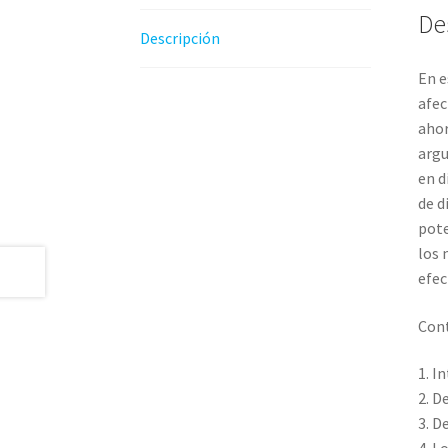
De
Descripción
En e
afec
ahor
argu
en d
de d
pote
los 
efec
Cont
1. I
2. D
3. D