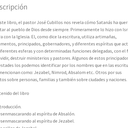
scripción
ste libro, el pastor José Cubillos nos revela cómo Satanás ha quer
tar al pueblo de Dios desde siempre. Primeramente lo hizo con Isr
a con la Iglesia. El, como dice la escritura, utiliza artimañas,
mentos, principados, gobernadores, y diferentes espíritus que ac
iferentes esferas y con determinadas funciones delegadas, con el f
ividir, destruir ministerios y pastores. Algunos de estos principados
stades los podemos identificar por los nombres que en las escrit
mencionan como: Jezabel, Nimrod, Absalom etc.. Otros por sus
tos sobre personas, familias y también sobre ciudades y naciones.
enido del libro
ntroducción.
esenmascarando al espíritu de Absalón.
esenmascarando al espíritu de Jezabel.